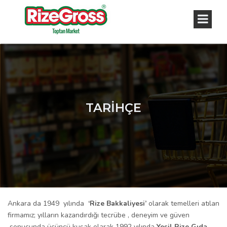
TARİHÇE
Ankara da 1949 yılında
‘Rize Bakkaliyesi’
olarak temelleri atılan
firmamız; yılların kazandırdığı tecrübe , deneyim ve güven
sonucunda üçüncü kuşak olarak 1992 yılında
Yeşil Rize Gıda