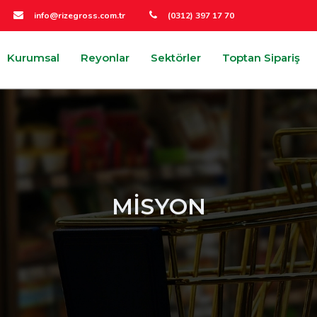
info@rizegross.com.tr
(0312) 397 17 70
Kurumsal
Reyonlar
Sektörler
Toptan Sipariş
MİSYON